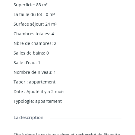
Superficie
:
83
m²
La taille du lot
:
0
m²
Surface séjour
:
24
m²
Chambres totales
:
4
Nbre de chambres
:
2
Salles de bains
:
0
Salle d'eau
:
1
Nombre de niveau
:
1
Taper
:
appartement
Date
:
Ajouté il y a 2 mois
Typologie
:
appartement
La description
Situé dans le secteur calme et recherché de Pichette