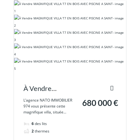
À Vendre
MAGNIFIQUE
L’agence NATO IMMOBILIER
680 000 €
974 vous présente cette
VILLA T7 EN BOIS
magnifique villa, située...
AVEC PISCINE A
6
des lits
SAINT-
2
thermes