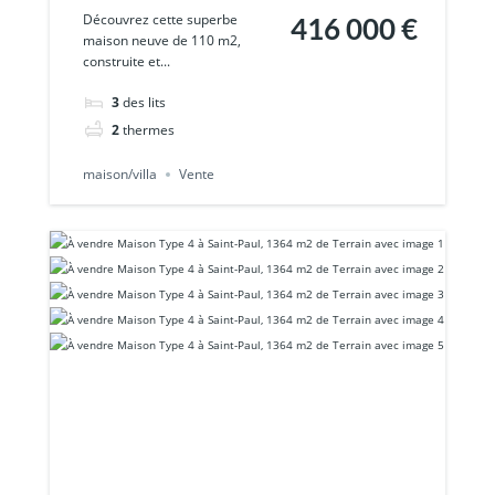
avec vue mer à
Découvrez cette superbe
416 000 €
maison neuve de 110 m2,
Piton Saint-Leu
construite et...
Disponible imm
3
des lits
2
thermes
maison/villa
Vente