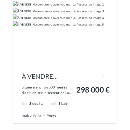
À VENDRE
Maison créole
Située à environ 500 mètres
298 000 €
d’altitude sur le secteur de La...
avec vue mer La
3
des lits
1
bain
Possession
maison/villa
Vente