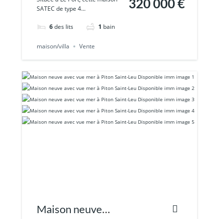
320 000 €
SATEC de type 4...
Fort potentiel
6
des lits
1
bain
pour promot
maison/villa
Vente
Maison neuve