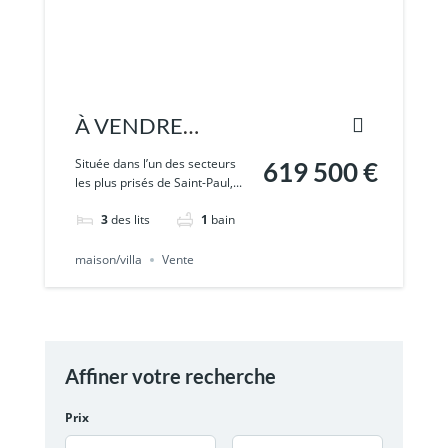
À VENDRE
Magnifique
Située dans l’un des secteurs
619 500 €
les plus prisés de Saint-Paul,...
maison avec vaste
3
des lits
1
bain
terrain arboré de
1
maison/villa
Vente
Affiner votre recherche
Prix