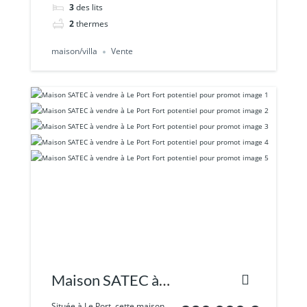
3
des lits
2
thermes
maison/villa
Vente
Maison SATEC à
vendre à Le Port
Située à Le Port, cette maison