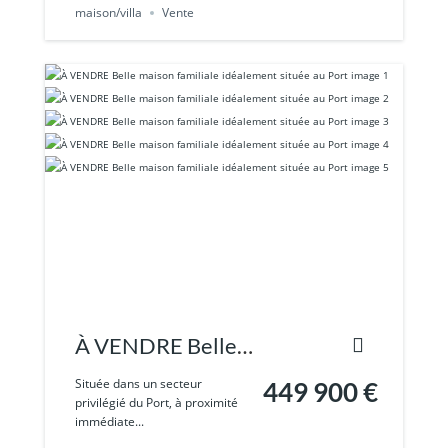
maison/villa
Vente
À VENDRE Belle
maison familiale
Située dans un secteur
449 900 €
privilégié du Port, à proximité
idéalement située
immédiate...
au Port