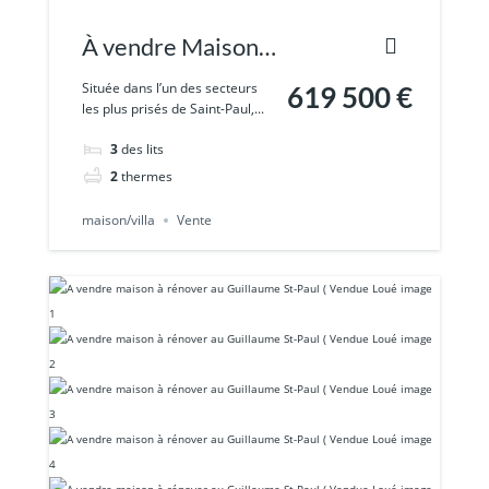
À vendre Maison
Type 4 à Saint-
Située dans l’un des secteurs
619 500 €
les plus prisés de Saint-Paul,...
Paul, 1364 m2 de
3
des lits
Terrain avec
2
thermes
maison/villa
Vente