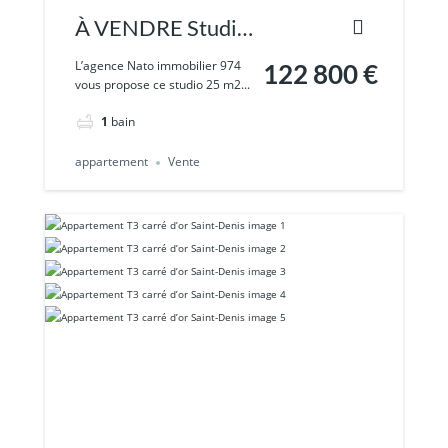
À VENDRE Studio
Neuf à Saint-
L’agence Nato immobilier 974
122 800 €
vous propose ce studio 25 m2...
Denis
1
bain
appartement
Vente