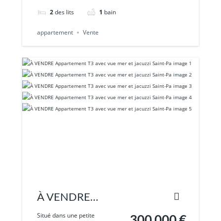
Résidence Le
2
des lits
1
bain
appartement
Vente
À VENDRE
Appartement T3
Situé dans une petite
300 000 €