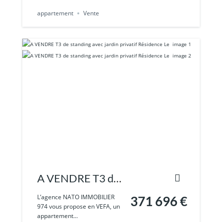
appartement
Vente
A VENDRE T3 de
standing avec
L’agence NATO IMMOBILIER
371 696 €
974 vous propose en VEFA, un
jardin privatif
appartement...