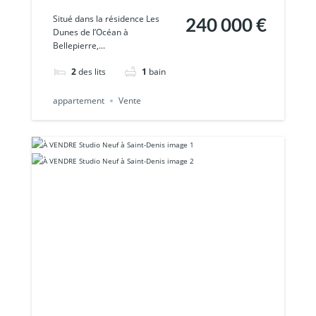
Appartement T3
Situé dans la résidence Les
240 000 €
Dunes de l’Océan à
avec jardin privatif
Bellepierre,...
à Bellepierre
2
des lits
1
bain
appartement
Vente