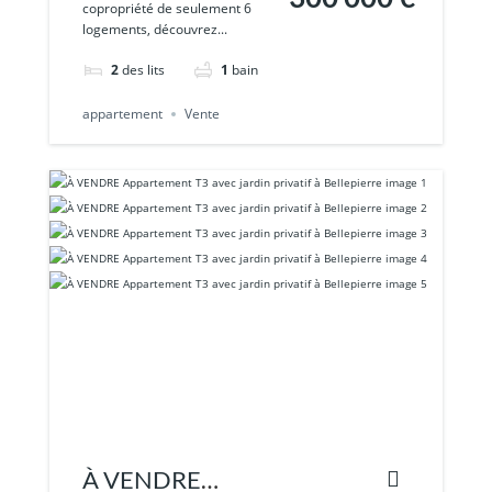
copropriété de seulement 6
avec vue mer et
logements, découvrez...
jacuzzi Saint-Pa
2
des lits
1
bain
appartement
Vente
À VENDRE