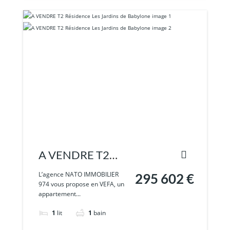
A VENDRE T2
Résidence
L’agence NATO IMMOBILIER
295 602 €
974 vous propose en VEFA, un
Les Jardins de
appartement...
Babylone
1
lit
1
bain