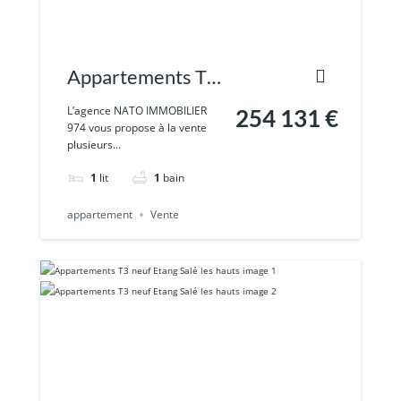
Appartements T2
neuf Etang Salé les
L’agence NATO IMMOBILIER
254 131 €
974 vous propose à la vente
hauts
plusieurs...
1
lit
1
bain
appartement
Vente