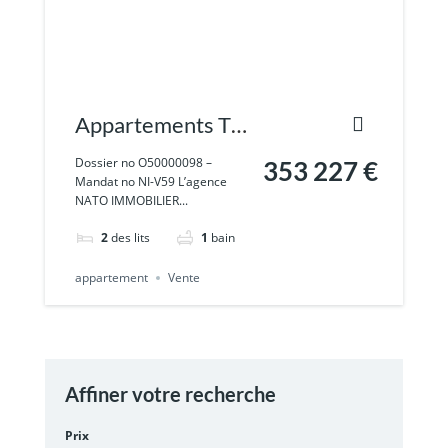
Appartements T3
neuf Etang Salé les
Dossier no O50000098 –
353 227 €
Mandat no NI-V59 L’agence
hauts
NATO IMMOBILIER...
2
des lits
1
bain
appartement
Vente
Affiner votre recherche
Prix