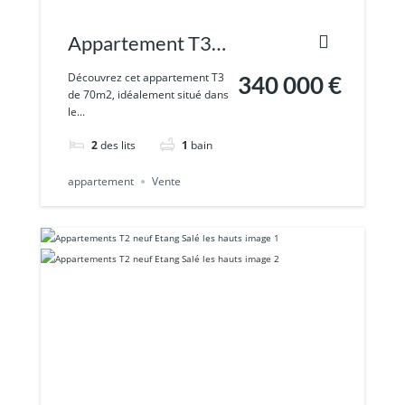
Appartement T3
carré d’or Saint-
Découvrez cet appartement T3
340 000 €
de 70m2, idéalement situé dans
Denis
le...
2
des lits
1
bain
appartement
Vente