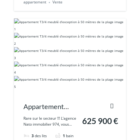
appartement
Vente
Appartement
T3/4 meublé
Rare sur le secteur !!! L’agence
625 900 €
Nato immobilier 974, vous...
d’exception à 50
3
des lits
1
bain
mètres de la plage