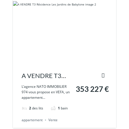
A VENDRE T3
Résidence
L’agence NATO IMMOBILIER
353 227 €
974 vous propose en VEFA, un
Les Jardins de
appartement...
Babylone
2
des lits
1
bain
appartement
Vente