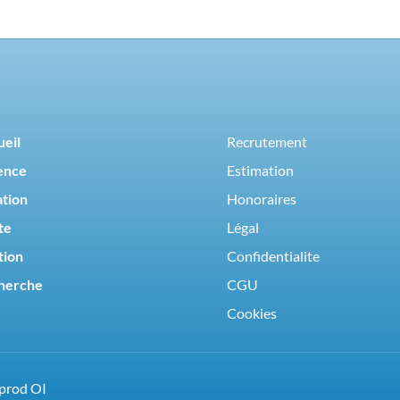
ueil
Recrutement
ence
Estimation
ation
Honoraires
te
Légal
tion
Confidentialite
herche
CGU
Cookies
yprod OI