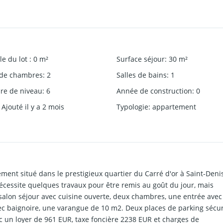
lle du lot
:
0
m²
Surface séjour
:
30
m²
de chambres
:
2
Salles de bains
:
1
e de niveau
:
6
Année de construction
:
0
Ajouté il y a 2 mois
Typologie
:
appartement
ent situé dans le prestigieux quartier du Carré d'or à Saint-Denis
écessite quelques travaux pour être remis au goût du jour, mais
 salon séjour avec cuisine ouverte, deux chambres, une entrée avec
ec baignoire, une varangue de 10 m2. Deux places de parking sécu
c un loyer de 961 EUR, taxe foncière 2238 EUR et charges de